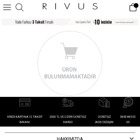
KREDI KARTINA 12 TAKSIT
2000 TL VE ÜZERI ÜCRETSIZ
ÜCRETSIZ
0850 885 03
İMKANI
KARGO
İADE/DEĞIŞIM
69
HAKKIMIZDA