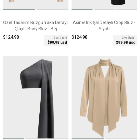
Özel Tasarım Büzgü Yaka Detaylı
Asimetrik Şal Detaylı Crop Bluz -
Çıtçıtlı Body Bluz - Bej
Siyah
$124.98
$124.98
2 ve Üzeri
2 ve Üzeri
$99,98 usd
$99,98 usd