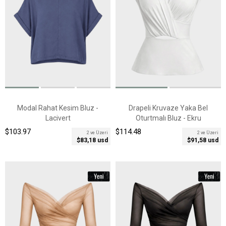
Modal Rahat Kesim Bluz -
Drapeli Kruvaze Yaka Bel
Lacivert
Oturtmalı Bluz - Ekru
$103.97
$114.48
2 ve Üzeri
2 ve Üzeri
$83,18 usd
$91,58 usd