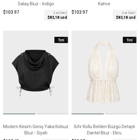
Salaş Bluz - İndigo
Kahve
$103.97
$103.97
2 ve Üzeri
2 ve Üzeri
$83,18 usd
$83,18 usd
Modern Kesim Geniş Yaka Kolsuz
Sıfır Kollu Belden Büzgü Detaylı
Bluz - Siyah
Dantel Bluz - Ekru