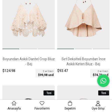
Boyundan Askılı Dantel Crop Bluz
Sırt Dekolteli Boyundan İnce
- Bej
Askılı Keten Bluz - Bej
$124.98
$93.47
2 ve Üzeri
2 ve Üzeri
$99,98 usd
$74,78 usd
Anasayfa
Favorilerim
Sepetim
Üye Girişi