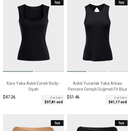
Kare Yaka Askılı Esnek Body -
Askılı Yuvarlak Yaka Arkası
Siyah
Pencere Detaylı Düğmeli Fit Bluz
- Siyah
$47.26
$51.46
2 ve Üzeri
2 ve Üzeri
$37,81 usd
$41,17 usd