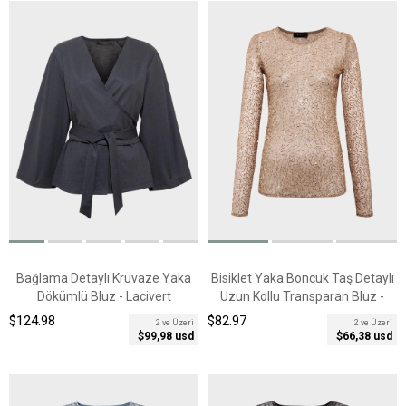
Bağlama Detaylı Kruvaze Yaka
Bisiklet Yaka Boncuk Taş Detaylı
Dökümlü Bluz - Lacivert
Uzun Kollu Transparan Bluz -
Bakır
$124.98
$82.97
2 ve Üzeri
2 ve Üzeri
$99,98 usd
$66,38 usd