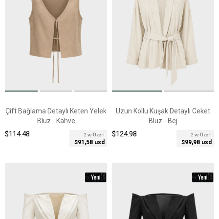
Çift Bağlama Detaylı Keten Yelek
Uzun Kollu Kuşak Detaylı Ceket
Bluz - Kahve
Bluz - Bej
$114.48
$124.98
2 ve Üzeri
2 ve Üzeri
$91,58 usd
$99,98 usd