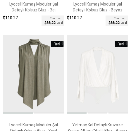
Lyocell Kumaş Modüler Şal
Lyocell Kumaş Modüler Şal
Detaylı Kolsuz Bluz - Bej
Detaylı Kolsuz Bluz - Beyaz
$110.27
$110.27
2 ve Üzeri
2 ve Üzeri
$88,22 usd
$88,22 usd
Lyocell Kumaş Modüler Şal
Yırtmaç Kol Detaylı Kruvaze
Detaylı Kolsuz Bluz - Yeşil
Kesim Alttan Çıtçıtlı Bluz - Beyaz