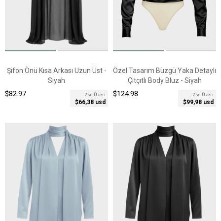
Şifon Önü Kısa Arkası Uzun Üst -
Özel Tasarım Büzgü Yaka Detaylı
Siyah
Çıtçıtlı Body Bluz - Siyah
$82.97
$124.98
2 ve Üzeri
2 ve Üzeri
$66,38 usd
$99,98 usd