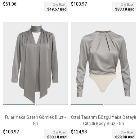
$61.96
$103.97
2 ve Üzeri
2 ve Üzeri
$49,57 usd
$83,18 usd
Fular Yaka Saten Gömlek Bluz -
Özel Tasarım Büzgü Yaka Detaylı
Gri
Çıtçıtlı Body Bluz - Gri
$103.97
$124.98
2 ve Üzeri
2 ve Üzeri
$83,18 usd
$99,98 usd