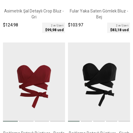
Asimetrik Şal Detaylı Crop Bluz -
Fular Yaka Saten Gömlek Bluz -
Gri
Bej
$124.98
$103.97
2 ve Üzeri
2 ve Üzeri
$99,98 usd
$83,18 usd