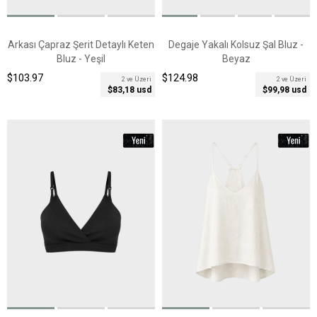
Arkası Çapraz Şerit Detaylı Keten
Degaje Yakalı Kolsuz Şal Bluz -
Bluz - Yeşil
Beyaz
$103.97
$124.98
2 ve Üzeri
2 ve Üzeri
$83,18 usd
$99,98 usd