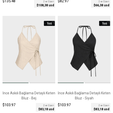
$135.48
$82.97
2 ve Üzeri
2 ve Üzeri
$108,38 usd
$66,38 usd
İnce Askılı Bağlama Detaylı Keten
İnce Askılı Bağlama Detaylı Keten
Bluz - Bej
Bluz - Siyah
$103.97
$103.97
2 ve Üzeri
2 ve Üzeri
$83,18 usd
$83,18 usd