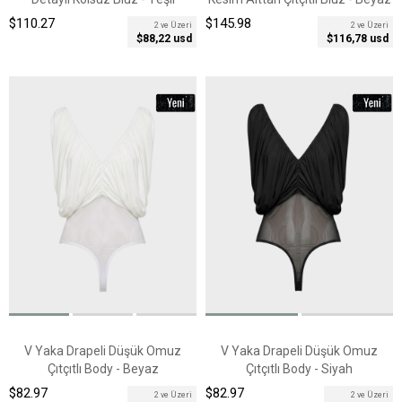
$110.27
$145.98
2 ve Üzeri
2 ve Üzeri
$88,22 usd
$116,78 usd
V Yaka Drapeli Düşük Omuz
V Yaka Drapeli Düşük Omuz
Çıtçıtlı Body - Beyaz
Çıtçıtlı Body - Siyah
$82.97
$82.97
2 ve Üzeri
2 ve Üzeri