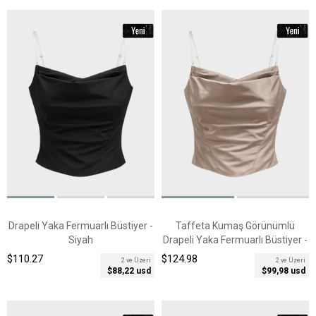
Drapeli Yaka Fermuarlı Büstiyer -
Taffeta Kumaş Görünümlü
Siyah
Drapeli Yaka Fermuarlı Büstiyer -
Haki
$110.27
$124.98
2 ve Üzeri
2 ve Üzeri
$88,22 usd
$99,98 usd