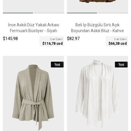
İnce Askılı Düz Yakalı Arkası
Beli İp Büzgülü Sırtı Açık
Fermuarlı Büstiyer - Siyah
Boyundan Askılı Bluz - Kahve
$145.98
$82.97
2 ve Üzeri
2 ve Üzeri
$116,78 usd
$66,38 usd