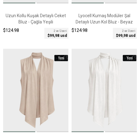
Uzun Kollu Kuşak Detaylı Ceket
Lyocell Kumaş Modüler Şal
Bluz - Çağla Yeşili
Detaylı Uzun Kol Bluz - Beyaz
$124.98
$124.98
2 ve Üzeri
2 ve Üzeri
$99,98 usd
$99,98 usd