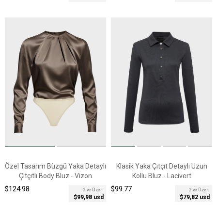
Özel Tasarım Büzgü Yaka Detaylı
Klasik Yaka Çıtçıt Detaylı Uzun
Çıtçıtlı Body Bluz - Vizon
Kollu Bluz - Lacivert
$124.98
$99.77
2 ve Üzeri
2 ve Üzeri
$99,98 usd
$79,82 usd