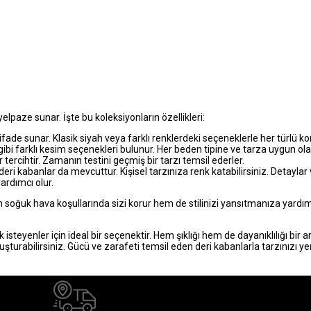
 yelpaze sunar. İşte bu koleksiyonların özellikleri:
ifade sunar. Klasik siyah veya farklı renklerdeki seçeneklerle her türlü k
ibi farklı kesim seçenekleri bulunur. Her beden tipine ve tarza uygun olan
 tercihtir. Zamanın testini geçmiş bir tarzı temsil ederler.
eri kabanlar da mevcuttur. Kişisel tarzınıza renk katabilirsiniz. Detaylar 
ardımcı olur.
 soğuk hava koşullarında sizi korur hem de stilinizi yansıtmanıza yardımc
isteyenler için ideal bir seçenektir. Hem şıklığı hem de dayanıklılığı bir
luşturabilirsiniz. Gücü ve zarafeti temsil eden deri kabanlarla tarzınızı y