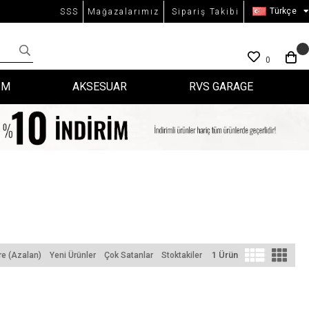
Türkçe
SSS
Mağazalarımız
Sipariş Takibi
0
İM
AKSESUAR
RVS GARAGE
1 Ürün
re (Azalan)
Yeni Ürünler
Çok Satanlar
Stoktakiler