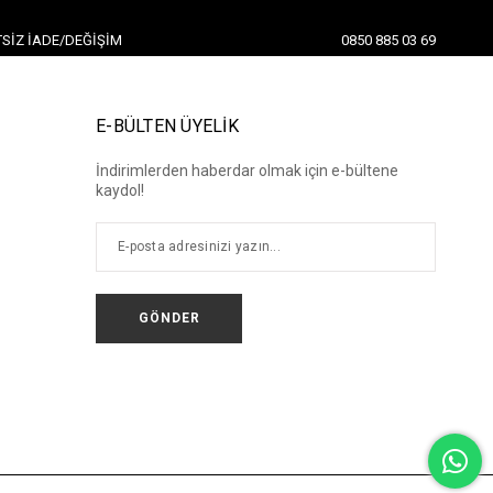
SIZ İADE/DEĞIŞIM
0850 885 03 69
E-BÜLTEN ÜYELİK
İndirimlerden haberdar olmak için e-bültene
kaydol!
GÖNDER