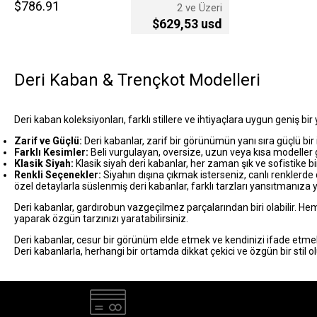
$786.91
2 ve Üzeri
$629,53 usd
Deri Kaban & Trençkot Modelleri
Deri kaban koleksiyonları, farklı stillere ve ihtiyaçlara uygun geniş bir
Zarif ve Güçlü:
Deri kabanlar, zarif bir görünümün yanı sıra güçlü bir 
Farklı Kesimler:
Beli vurgulayan, oversize, uzun veya kısa modeller g
Klasik Siyah:
Klasik siyah deri kabanlar, her zaman şık ve sofistike bir
Renkli Seçenekler:
Siyahın dışına çıkmak isterseniz, canlı renklerde d
özel detaylarla süslenmiş deri kabanlar, farklı tarzları yansıtmanıza y
Deri kabanlar, gardırobun vazgeçilmez parçalarından biri olabilir. Hem
yaparak özgün tarzınızı yaratabilirsiniz.
Deri kabanlar, cesur bir görünüm elde etmek ve kendinizi ifade etmek 
Deri kabanlarla, herhangi bir ortamda dikkat çekici ve özgün bir stil o