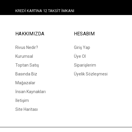
KREDI KARTINA 12 TAKSIT İMKANI
HAKKIMIZDA
HESABIM
Rivus Nedir?
Giriş Yap
Kurumsal
Üye Ol
Toptan Satış
Siparişlerim
Basında Biz
Üyelik Sözleşmesi
Mağazalar
İnsan Kaynakları
İletişim
Site Haritası