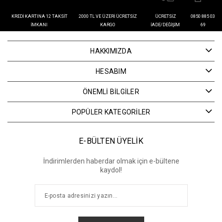
KREDI KARTINA 12 TAKSIT
2000 TL VE ÜZERI ÜCRETSIZ
ÜCRETSIZ
0850 885 03
İMKANI
KARGO
İADE/DEĞIŞIM
69
HAKKIMIZDA
HESABIM
ÖNEMLİ BİLGİLER
POPÜLER KATEGORİLER
E-BÜLTEN ÜYELİK
İndirimlerden haberdar olmak için e-bültene
kaydol!