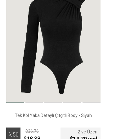
Tek Kol Yaka Detaylı Çıtçıtlı Body - Siyah
$36.76
2 ve Üzeri
%50
$18.38
$14,70 usd