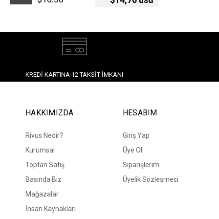
İndirim
KREDI KARTINA 12 TAKSIT İMKANI
HAKKIMIZDA
HESABIM
Rivus Nedir?
Giriş Yap
Kurumsal
Üye Ol
Toptan Satış
Siparişlerim
Basında Biz
Üyelik Sözleşmesi
Mağazalar
İnsan Kaynakları