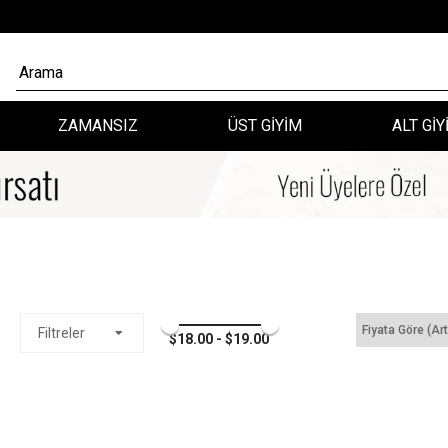
ZAMANSIZ
ÜST GİYİM
ALT GİY
Fiyata Göre (Ar
Filtreler
$18.00 - $19.00