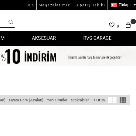
Türkçe
SSS
Mağazalarımız
Sipariş Takibi
0
İM
AKSESUAR
RVS GARAGE
1 Ürün
tan)
Fiyata Göre (Azalan)
Yeni Ürünler
Stoktakiler