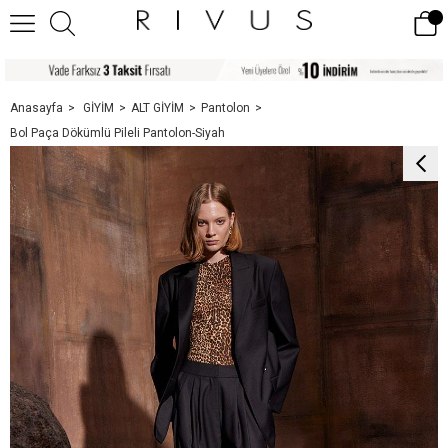
Anasayfa
GİYİM
ALT GİYİM
Pantolon
Bol Paça Dökümlü Pileli Pantolon-Siyah