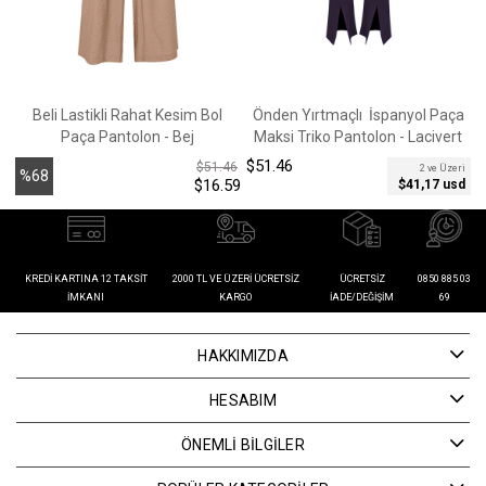
Beli Lastikli Rahat Kesim Bol
Önden Yırtmaçlı İspanyol Paça
Paça Pantolon - Bej
Maksi Triko Pantolon - Lacivert
$51.46
$
$51.46
2 ve Üzeri
%68
$16.59
$41,17 usd
İndirim
KREDI KARTINA 12 TAKSIT
2000 TL VE ÜZERI ÜCRETSIZ
ÜCRETSIZ
0850 885 03
İMKANI
KARGO
İADE/DEĞIŞIM
69
HAKKIMIZDA
HESABIM
ÖNEMLİ BİLGİLER