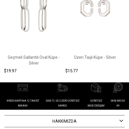
Geçmeli Sallantılı Oval Küpe -
Üzeri Taşlı Küpe - Silver
Silver
$19.97
$15.77
$
KREDI KARTINA 12 TAKSIT
2000 TL VE ÜZERI ÜCRETSIZ
ÜCRETSIZ
0850 885 03
İMKANI
KARGO
İADE/DEĞIŞIM
69
HAKKIMIZDA