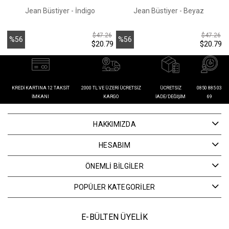
Jean Büstiyer - İndigo
Jean Büstiyer - Beyaz
$47.26
$47.26
%56
%56
$20.79
$20.79
İndirim
İndirim
İ
KREDI KARTINA 12 TAKSIT
2000 TL VE ÜZERI ÜCRETSIZ
ÜCRETSIZ
0850 885 03
İMKANI
KARGO
İADE/DEĞIŞIM
69
HAKKIMIZDA
HESABIM
ÖNEMLİ BİLGİLER
POPÜLER KATEGORİLER
E-BÜLTEN ÜYELİK