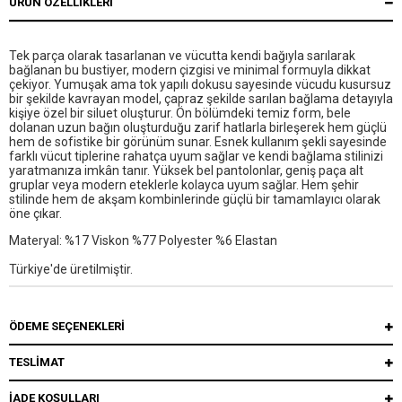
ÜRÜN ÖZELLIKLERI
Tek parça olarak tasarlanan ve vücutta kendi bağıyla sarılarak
bağlanan bu bustiyer, modern çizgisi ve minimal formuyla dikkat
çekiyor. Yumuşak ama tok yapılı dokusu sayesinde vücudu kusursuz
bir şekilde kavrayan model, çapraz şekilde sarılan bağlama detayıyla
kişiye özel bir siluet oluşturur. Ön bölümdeki temiz form, bele
dolanan uzun bağın oluşturduğu zarif hatlarla birleşerek hem güçlü
hem de sofistike bir görünüm sunar. Esnek kullanım şekli sayesinde
farklı vücut tiplerine rahatça uyum sağlar ve kendi bağlama stilinizi
yaratmanıza imkân tanır. Yüksek bel pantolonlar, geniş paça alt
gruplar veya modern eteklerle kolayca uyum sağlar. Hem şehir
stilinde hem de akşam kombinlerinde güçlü bir tamamlayıcı olarak
öne çıkar.
Materyal: %17 Viskon %77 Polyester %6 Elastan
Türkiye'de üretilmiştir.
ÖDEME SEÇENEKLERI
TESLİMAT
İADE KOŞULLARI