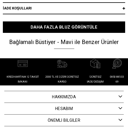
İADE KOŞULLARI
DAHA FAZLA BLUZ GÖRÜNTÜLE
Bağlamalı Büstiyer - Mavi ile Benzer Ürünler
KREDI KARTINA 12 TAKSIT
2000 TL VE ÜZERI ÜCRETSIZ
ÜCRETSIZ
0850 885 03
İMKANI
KARGO
İADE/DEĞIŞIM
69
HAKKIMIZDA
HESABIM
ÖNEMLİ BİLGİLER