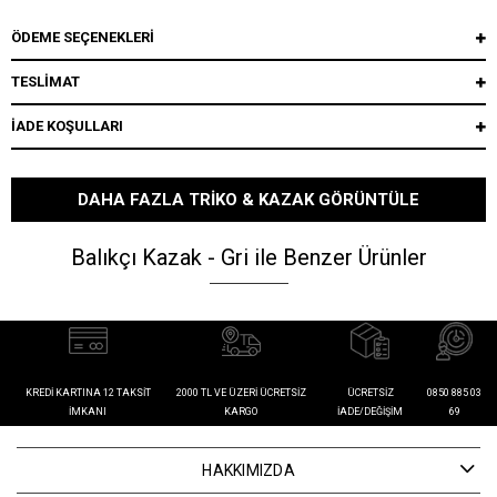
ÖDEME SEÇENEKLERI
TESLİMAT
İADE KOŞULLARI
DAHA FAZLA TRIKO & KAZAK GÖRÜNTÜLE
Balıkçı Kazak - Gri ile Benzer Ürünler
KREDI KARTINA 12 TAKSIT
2000 TL VE ÜZERI ÜCRETSIZ
ÜCRETSIZ
0850 885 03
İMKANI
KARGO
İADE/DEĞIŞIM
69
HAKKIMIZDA