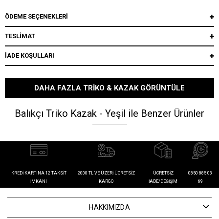
ÖDEME SEÇENEKLERI
TESLİMAT
İADE KOŞULLARI
DAHA FAZLA TRIKO & KAZAK GÖRÜNTÜLE
Balıkçı Triko Kazak - Yeşil ile Benzer Ürünler
KREDI KARTINA 12 TAKSIT
2000 TL VE ÜZERI ÜCRETSIZ
ÜCRETSIZ
0850 885 03
İMKANI
KARGO
İADE/DEĞIŞIM
69
HAKKIMIZDA