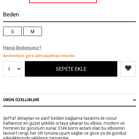
Beden
S
M
Hangi Bedensiniz?
Bedeninize göre alım yapılması önerilir.
ÜRÜN ÖZELLIKLERI
Şeffaf detayları ve zarif belden bağlama tasarımı ile vücut
hatlarınızı en güzel şekilde ortaya çıkaran bu elbise, modern ve
feminen bir görünüm sunar. Etek kısmı astarlı olan bu elbisenin
lacivert rengi, her cilt tonuna uyum sağlar ve gece ya da gündüz
etkinliklerinde şıklığınızı tamamlar.