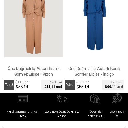
Önü Düğmeli İçi Astarlı İkonik
Önü Düğmeli İçi Astarlı İkonik
Gömlek Elbise - Vizon
Gömlek Elbise - İndigo
$110.27
$110.27
2 ve Üzeri
2 ve Üzeri
%50
%50
$55.14
$55.14
$44,11 usd
$44,11 usd
İndirim
İndirim
İ
KREDI KARTINA 12 TAKSIT
2000 TL VE ÜZERI ÜCRETSIZ
ÜCRETSIZ
0850 885 03
İMKANI
KARGO
İADE/DEĞIŞIM
69