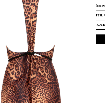
ÖDEME
TESLİ
İADE 