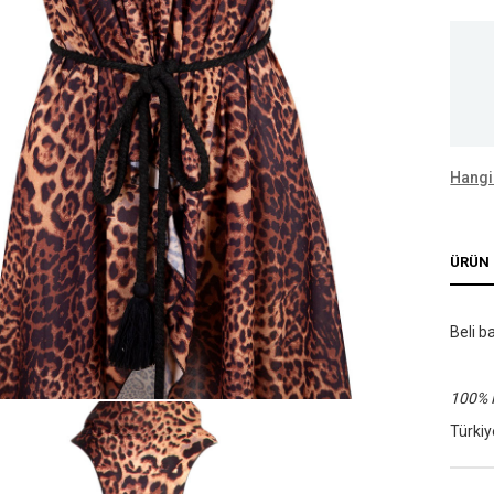
Hangi
ÜRÜN 
Beli b
100% 
Türkiy