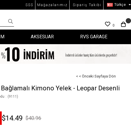
Türkçe
SSS
Mağazalarımız
Sipariş Takibi
0
İM
AKSESUAR
RVS GARAGE
< < Önceki Sayfaya Dön
i Bağlamalı Kimono Yelek - Leopar Desenli
odu
(9111)
S
$14.49
$40.96