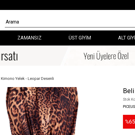
ZAMANSIZ
ÜST GİYİM
ALT GİY
ı Kimono Yelek - Leopar Desenli
Bel
Stok K
PICEU
65