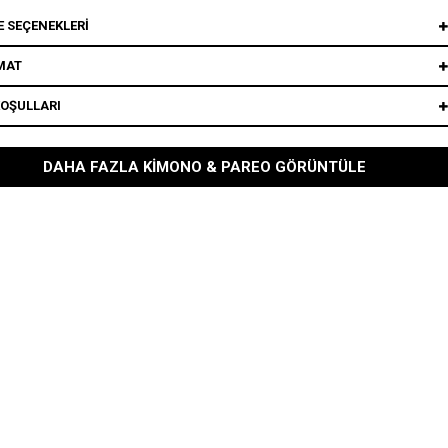
 SEÇENEKLERI
MAT
KOŞULLARI
DAHA FAZLA KIMONO & PAREO GÖRÜNTÜLE