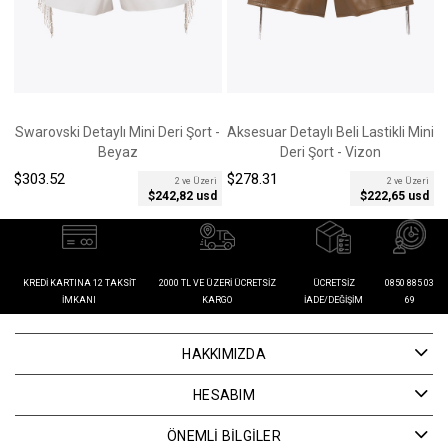
Swarovski Detaylı Mini Deri Şort -
Aksesuar Detaylı Beli Lastikli Mini
A
Beyaz
Deri Şort - Vizon
$303.52
$278.31
$
2 ve Üzeri
2 ve Üzeri
$242,82 usd
$222,65 usd
KREDI KARTINA 12 TAKSIT
2000 TL VE ÜZERI ÜCRETSIZ
ÜCRETSIZ
0850 885 03
İMKANI
KARGO
İADE/DEĞIŞIM
69
HAKKIMIZDA
HESABIM
ÖNEMLİ BİLGİLER