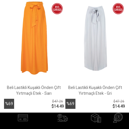
Beli Lastikli Kuşaklı Önden Çift
Beli Lastikli Kuşaklı Önden Çift
Yırtmaçlı Etek - Sarı
Yırtmaçlı Etek - Gri
$47.26
$47.26
%69
%69
$14.49
$14.49
İndirim
İndirim
İ