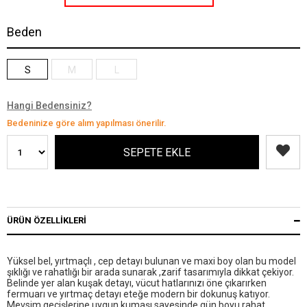
Beden
S
M
L
Hangi Bedensiniz?
Bedeninize göre alım yapılması önerilir.
ÜRÜN ÖZELLIKLERI
Yüksel bel, yırtmaçlı , cep detayı bulunan ve maxi boy olan bu model
şıklığı ve rahatlığı bir arada sunarak ,zarif tasarımıyla dikkat çekiyor.
Belinde yer alan kuşak detayı, vücut hatlarınızı öne çıkarırken
fermuarı ve yırtmaç detayı eteğe modern bir dokunuş katıyor.
Mevsim geçişlerine uygun kumaşı sayesinde gün boyu rahat