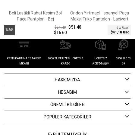
Beli Lastikli Rahat Kesim Bol
Önden Yırtmaçlı İspanyol Paça
Paça Pantolon - Bej
Maksi Triko Pantolon - Lacivert
$51.48
$
$51.48
2 ve Üzeri
%68
$16.60
$41,18 usd
İndirim
KREDI KARTINA 12 TAKSIT
2000 TL VE ÜZERI ÜCRETSIZ
ÜCRETSIZ
0850 885 03
İMKANI
KARGO
İADE/DEĞIŞIM
69
HAKKIMIZDA
HESABIM
ÖNEMLİ BİLGİLER
POPÜLER KATEGORİLER
E-BÜLTEN ÜYELİK