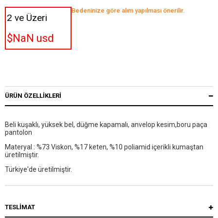
Bedeninize göre alım yapılması önerilir.
2 ve Üzeri
$NaN usd
ÜRÜN ÖZELLIKLERI
Beli kuşaklı, yüksek bel, düğme kapamalı, anvelop kesim,boru paça
pantolon
Materyal : %73 Viskon, %17 keten, %10 poliamid içerikli kumaştan
üretilmiştir.
Türkiye'de üretilmiştir.
TESLİMAT