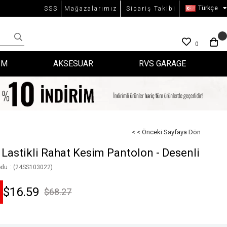
Türkçe
SSS
Mağazalarımız
Sipariş Takibi
0
İM
AKSESUAR
RVS GARAGE
< < Önceki Sayfaya Dön
 Lastikli Rahat Kesim Pantolon - Desenli
odu
(24SS103022)
$16.59
$68.27