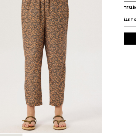
TESLİ
İADE 