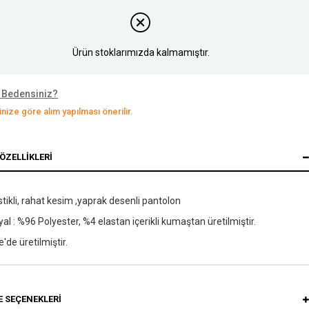
Ürün stoklarımızda kalmamıştır.
 Bedensiniz?
nize göre alım yapılması önerilir.
ÖZELLIKLERI
astikli, rahat kesim ,yaprak desenli pantolon
al : %96 Polyester, %4 elastan içerikli kumaştan üretilmiştir.
e'de üretilmiştir.
 SEÇENEKLERI