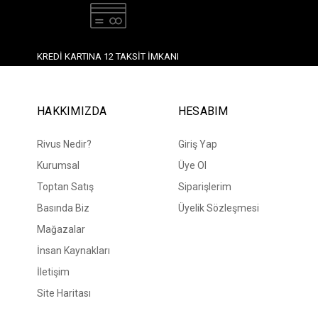
KREDI KARTINA 12 TAKSIT İMKANI
HAKKIMIZDA
HESABIM
Rivus Nedir?
Giriş Yap
Kurumsal
Üye Ol
Toptan Satış
Siparişlerim
Basında Biz
Üyelik Sözleşmesi
Mağazalar
İnsan Kaynakları
İletişim
Site Haritası