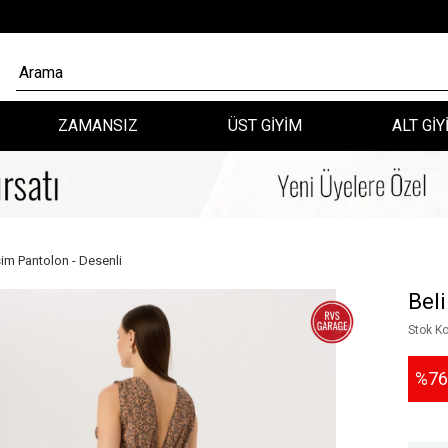
ZAMANSIZ
ÜST GİYİM
ALT GİY
sim Pantolon - Desenli
Beli
Stok K
76