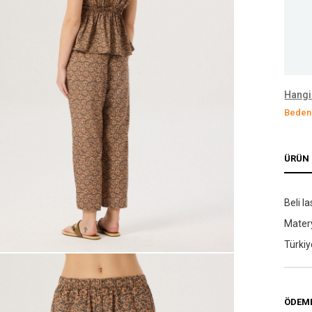
Hangi
Bedeni
ÜRÜN 
Beli l
Matery
Türkiy
ÖDEME