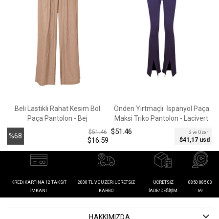
Beli Lastikli Rahat Kesim Bol
Önden Yırtmaçlı İspanyol Paça
Paça Pantolon - Bej
Maksi Triko Pantolon - Lacivert
$51.46
$
$51.46
2 ve Üzeri
%68
$16.59
$41,17 usd
İndirim
KREDI KARTINA 12 TAKSIT
2000 TL VE ÜZERI ÜCRETSIZ
ÜCRETSIZ
0850 885 03
İMKANI
KARGO
İADE/DEĞIŞIM
69
HAKKIMIZDA