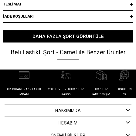
TESLİMAT
İADE KOŞULLARI
DAHA FAZLA ŞORT GÖRÜNTÜLE
Beli Lastikli Şort - Camel ile Benzer Ürünler
KREDI KARTINA 12 TAKSIT
2000 TL VE ÜZERI ÜCRETSIZ
ÜCRETSIZ
0850 885 03
İMKANI
KARGO
İADE/DEĞIŞIM
69
HAKKIMIZDA
HESABIM
ÖNEMLİ BİLGİLER