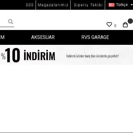
Türkçe
SSS
Mağazalarımız
Sipariş Takibi
0
İM
AKSESUAR
RVS GARAGE