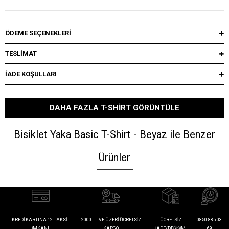
ÖDEME SEÇENEKLERI
TESLİMAT
İADE KOŞULLARI
DAHA FAZLA T-SHIRT GÖRÜNTÜLE
Bisiklet Yaka Basic T-Shirt - Beyaz ile Benzer
Ürünler
KREDI KARTINA 12 TAKSIT
2000 TL VE ÜZERI ÜCRETSIZ
ÜCRETSIZ
0850 885 03
İMKANI
KARGO
İADE/DEĞIŞIM
69