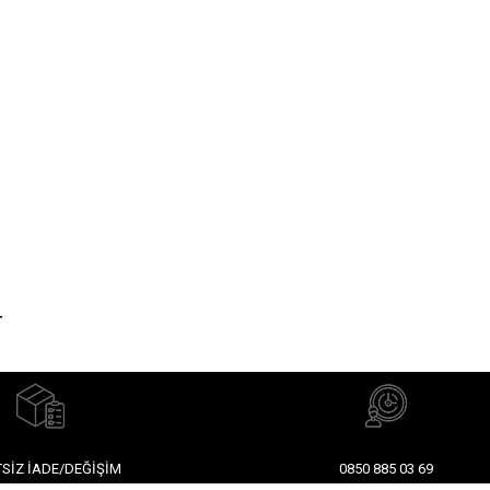
r
SIZ İADE/DEĞIŞIM
0850 885 03 69