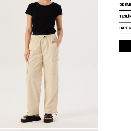
ÖDEME
TESLİ
İADE 