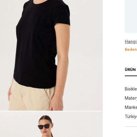
Hangi
Bedeni
ÜRÜN 
Bisikl
Matery
Manken
Türkiy