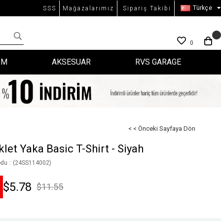
Türkçe
SSS
Mağazalarımız
Sipariş Takibi
0
İM
AKSESUAR
RVS GARAGE
< < Önceki Sayfaya Dön
klet Yaka Basic T-Shirt - Siyah
odu
(24SS114002)
$5.78
$11.55