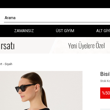
ZAMANSIZ
ÜST GİYİM
ALT GİY
rt - Siyah
Bisi
Stok K
50