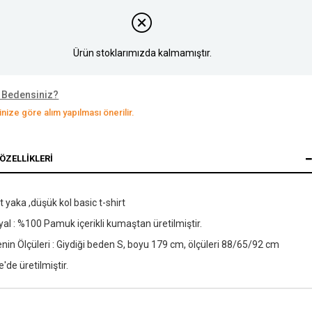
Ürün stoklarımızda kalmamıştır.
 Bedensiniz?
nize göre alım yapılması önerilir.
ÖZELLIKLERI
et yaka ,düşük kol basic t-shirt
al : %100 Pamuk içerikli kumaştan üretilmiştir.
in Ölçüleri : Giydiği beden S, boyu 179 cm, ölçüleri 88/65/92 cm
e'de üretilmiştir.