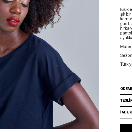
Bisikl
şık bi
kumaşı
gün bo
hırka 
pantol
ayakka
Matery
Sezo
Türkiy
ÖDEME
TESLİ
İADE 