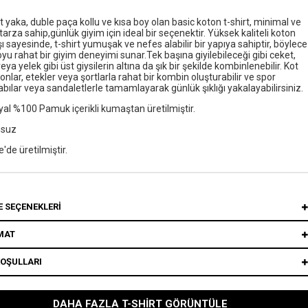
et yaka, duble paça kollu ve kısa boy olan basic koton t-shirt, minimal ve
r tarza sahip,günlük giyim için ideal bir seçenektir. Yüksek kaliteli koton
 sayesinde, t-shirt yumuşak ve nefes alabilir bir yapıya sahiptir, böylece
yu rahat bir giyim deneyimi sunar.Tek başına giyilebileceği gibi ceket,
veya yelek gibi üst giysilerin altına da şık bir şekilde kombinlenebilir. Kot
onlar, etekler veya şortlarla rahat bir kombin oluşturabilir ve spor
bılar veya sandaletlerle tamamlayarak günlük şıklığı yakalayabilirsiniz.
al %100 Pamuk içerikli kumaştan üretilmiştir.
nsuz
e'de üretilmiştir.
 SEÇENEKLERI
MAT
KOŞULLARI
DAHA FAZLA T-SHIRT GÖRÜNTÜLE