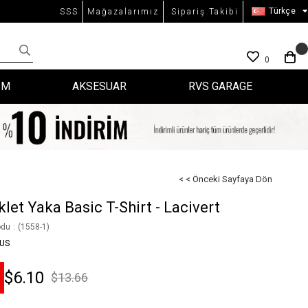
Türkçe
SSS
Mağazalarımız
Sipariş Takibi
0
İM
AKSESUAR
RVS GARAGE
< < Önceki Sayfaya Dön
klet Yaka Basic T-Shirt - Lacivert
odu
(1558-1)
US
$6.10
$13.66