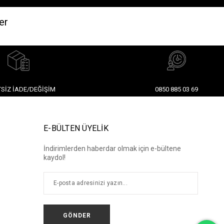
er
SIZ İADE/DEĞIŞIM
0850 885 03 69
E-BÜLTEN ÜYELİK
İndirimlerden haberdar olmak için e-bültene
kaydol!
GÖNDER