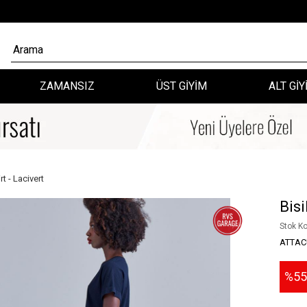
ZAMANSIZ
ÜST GİYİM
ALT GİY
rt - Lacivert
Bisi
Stok K
ATTAC
55