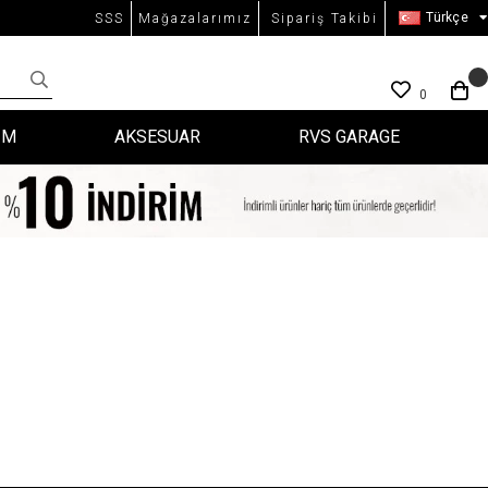
Türkçe
SSS
Mağazalarımız
Sipariş Takibi
0
İM
AKSESUAR
RVS GARAGE