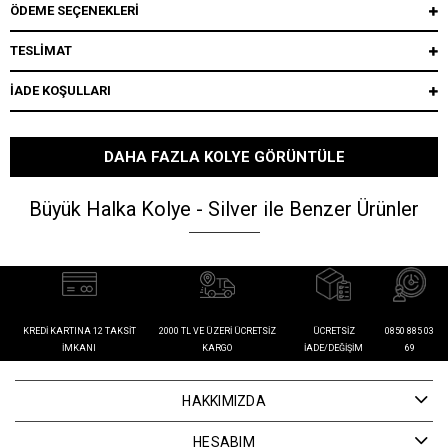
ÖDEME SEÇENEKLERI
TESLİMAT
İADE KOŞULLARI
DAHA FAZLA KOLYE GÖRÜNTÜLE
Büyük Halka Kolye - Silver ile Benzer Ürünler
KREDI KARTINA 12 TAKSIT
2000 TL VE ÜZERI ÜCRETSIZ
ÜCRETSIZ
0850 885 03
İMKANI
KARGO
İADE/DEĞIŞIM
69
HAKKIMIZDA
HESABIM