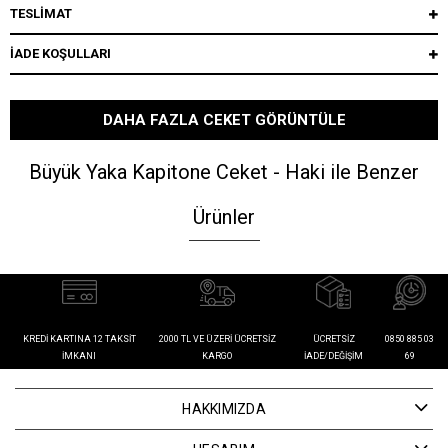
TESLİMAT
İADE KOŞULLARI
DAHA FAZLA CEKET GÖRÜNTÜLE
Büyük Yaka Kapitone Ceket - Haki ile Benzer
Ürünler
KREDI KARTINA 12 TAKSIT
2000 TL VE ÜZERI ÜCRETSIZ
ÜCRETSIZ
0850 885 03
İMKANI
KARGO
İADE/DEĞIŞIM
69
HAKKIMIZDA