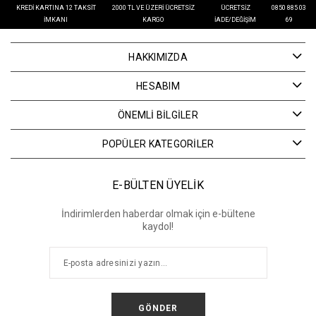
KREDI KARTINA 12 TAKSIT
2000 TL VE ÜZERI ÜCRETSIZ
ÜCRETSIZ
0850 885 03
İMKANI
KARGO
İADE/DEĞIŞIM
69
HAKKIMIZDA
HESABIM
ÖNEMLİ BİLGİLER
POPÜLER KATEGORİLER
E-BÜLTEN ÜYELİK
İndirimlerden haberdar olmak için e-bültene
kaydol!
GÖNDER