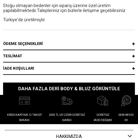
Stoğu olmayan bedenler için sipariş üzerine özel üretim
yapılabilmektedir.Talepleriniz için bizlerle iletişime geçebilirsiniz.
Türkiye'de üretilmiştir.
ÖDEME SEÇENEKLERI
TESLİMAT
İADE KOŞULLARI
DAHA FAZLA DERI BODY & BLUZ GÖRÜNTÜLE
KREDI KARTINA 12 TAKSIT
2000 TL VE ÜZERI ÜCRETSIZ
ÜCRETSIZ
0850 885 03
İMKANI
KARGO
İADE/DEĞIŞIM
69
HAKKIMIZDA