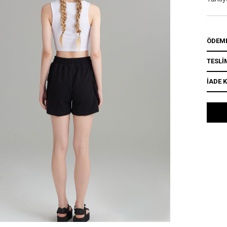
ÖDEME
TESLİ
İADE 