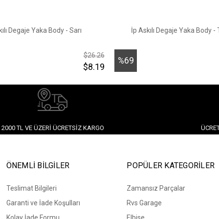
kılı Degaje Yaka Body - Sarı
İp Askılı Degaje Yaka Body -
$26.26
%69
$8.19
İndirim
2000 TL VE ÜZERI ÜCRETSIZ KARGO
ÜCRET
ÖNEMLİ BİLGİLER
POPÜLER KATEGORİLER
Teslimat Bilgileri
Zamansız Parçalar
Garanti ve İade Koşulları
Rvs Garage
Kolay İade Formu
Elbise