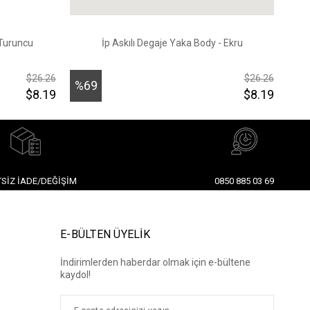
 Turuncu
İp Askılı Degaje Yaka Body - Ekru
$26.26
$26.26
%69
%6
$8.19
$8.19
İndirim
İndi
SIZ İADE/DEĞIŞIM
0850 885 03 69
E-BÜLTEN ÜYELİK
İndirimlerden haberdar olmak için e-bültene
kaydol!