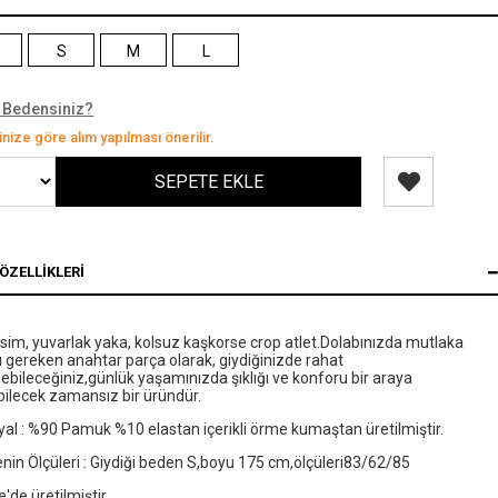
S
M
L
 Bedensiniz?
nize göre alım yapılması önerilir.
ÖZELLIKLERI
sim, yuvarlak yaka, kolsuz kaşkorse crop atlet.Dolabınızda mutlaka
 gereken anahtar parça olarak, giydiğinizde rahat
ebileceğiniz,günlük yaşamınızda şıklığı ve konforu bir araya
bilecek zamansız bir üründür.
al : %90 Pamuk %10 elastan içerikli örme kumaştan üretilmiştir.
in Ölçüleri : Giydiği beden S,boyu 175 cm,ölçüleri83/62/85
e'de üretilmiştir.