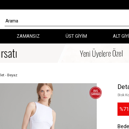
ZAMANSIZ
ÜST GİYİM
ALT GİY
let - Beyaz
Det
Stok K
71
Bed