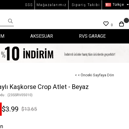
Türkçe
SSS
Mağazalarımız
Sipariş Takibi
0
İM
AKSESUAR
RVS GARAGE
< < Önceki Sayfaya Dön
aylı Kaşkorse Crop Atlet - Beyaz
odu
(23SSRV05010)
$3.99
$13.65
en