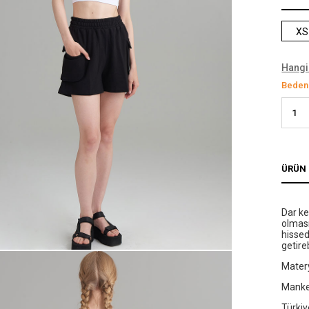
XS
Hangi
Bedeni
ÜRÜN 
Dar ke
olması
hissed
getire
Matery
Manken
Türkiy