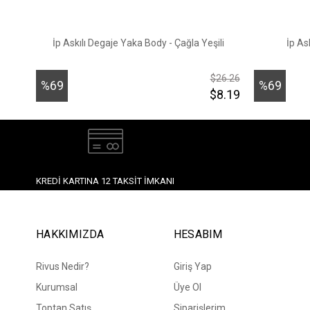
İp Askılı Degaje Yaka Body - Çağla Yeşili
İp As
$26.26
%69
%69
$8.19
İndirim
İndirim
KREDI KARTINA 12 TAKSIT İMKANI
HAKKIMIZDA
HESABIM
Rivus Nedir?
Giriş Yap
Kurumsal
Üye Ol
Toptan Satış
Siparişlerim