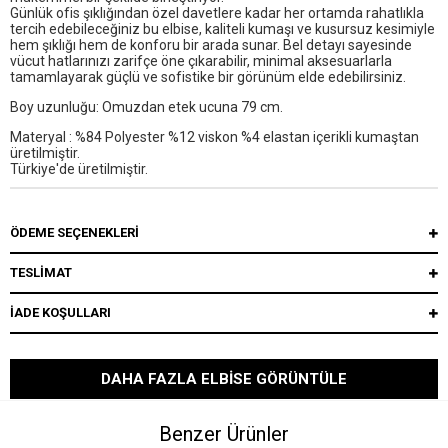
Günlük ofis şıklığından özel davetlere kadar her ortamda rahatlıkla
tercih edebileceğiniz bu elbise, kaliteli kumaşı ve kusursuz kesimiyle
hem şıklığı hem de konforu bir arada sunar. Bel detayı sayesinde
vücut hatlarınızı zarifçe öne çıkarabilir, minimal aksesuarlarla
tamamlayarak güçlü ve sofistike bir görünüm elde edebilirsiniz.
Boy uzunluğu: Omuzdan etek ucuna 79 cm.
Materyal : %84 Polyester %12 viskon %4 elastan içerikli kumaştan
üretilmiştir.
Türkiye'de üretilmiştir.
ÖDEME SEÇENEKLERI
TESLİMAT
İADE KOŞULLARI
DAHA FAZLA ELBISE GÖRÜNTÜLE
Benzer Ürünler