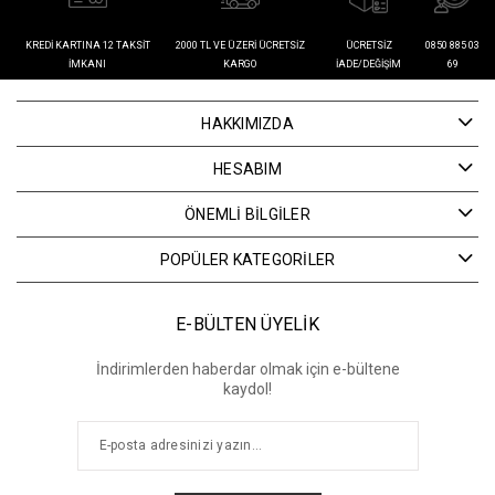
KREDI KARTINA 12 TAKSIT
2000 TL VE ÜZERI ÜCRETSIZ
ÜCRETSIZ
0850 885 03
İMKANI
KARGO
İADE/DEĞIŞIM
69
HAKKIMIZDA
HESABIM
ÖNEMLİ BİLGİLER
POPÜLER KATEGORİLER
E-BÜLTEN ÜYELİK
İndirimlerden haberdar olmak için e-bültene
kaydol!