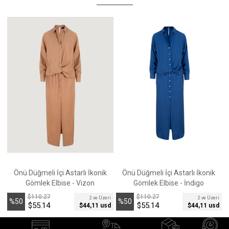
Önü Düğmeli İçi Astarlı İkonik
Önü Düğmeli İçi Astarlı İkonik
Gömlek Elbise - Vizon
Gömlek Elbise - İndigo
$110.27
$110.27
2 ve Üzeri
2 ve Üzeri
%50
%50
$55.14
$55.14
$44,11 usd
$44,11 usd
İndirim
İndirim
İ