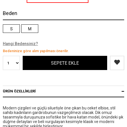
Beden
S
M
Hangi Bedensiniz?
Bedeninize göre alım yapılması önerilir.
ÜRÜN ÖZELLIKLERI
Modern çizgileri ve güçlü siluetiyle öne çıkan bu ceket elbise, stil
sahibi kadınların gardırobunun vazgeçilmezi olacak. Dik omuz
tasarımıyla duruşunuza sofistike bir hava katan model, önündeki şık
düğme detayları ve beli vurgulayan kesimiyle klasik ve moderni
mükemmel bir şekilde birleştiriyor.