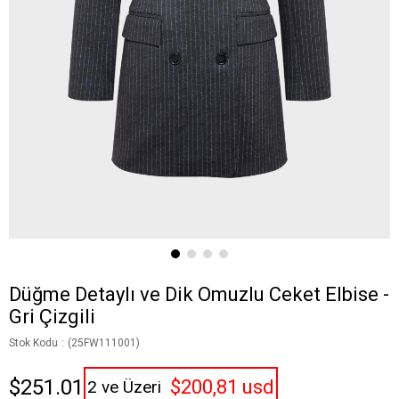
Düğme Detaylı ve Dik Omuzlu Ceket Elbise -
Gri Çizgili
Stok Kodu
(25FW111001)
$251.01
$200,81 usd
2 ve Üzeri