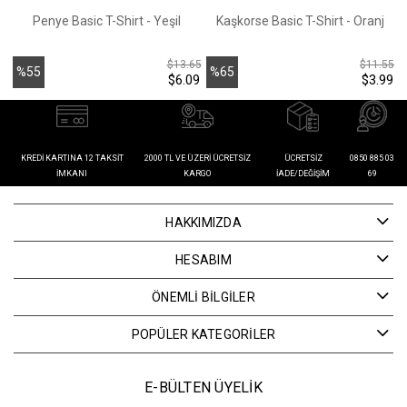
Penye Basic T-Shirt - Yeşil
Kaşkorse Basic T-Shirt - Oranj
$13.65
$11.55
%55
%65
$6.09
$3.99
İndirim
İndirim
İ
KREDI KARTINA 12 TAKSIT
2000 TL VE ÜZERI ÜCRETSIZ
ÜCRETSIZ
0850 885 03
İMKANI
KARGO
İADE/DEĞIŞIM
69
HAKKIMIZDA
HESABIM
ÖNEMLİ BİLGİLER
POPÜLER KATEGORİLER
E-BÜLTEN ÜYELİK