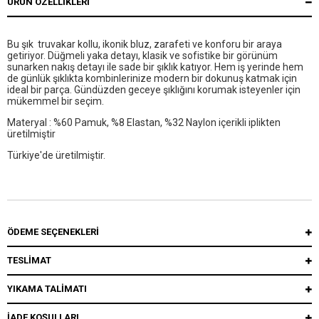
ÜRÜN ÖZELLIKLERI
Bu şık truvakar kollu, ikonik bluz, zarafeti ve konforu bir araya
getiriyor. Düğmeli yaka detayı, klasik ve sofistike bir görünüm
sunarken nakış detayı ile sade bir şıklık katıyor. Hem iş yerinde hem
de günlük şıklıkta kombinlerinize modern bir dokunuş katmak için
ideal bir parça. Gündüzden geceye şıklığını korumak isteyenler için
mükemmel bir seçim.
Materyal : %60 Pamuk, %8 Elastan, %32 Naylon içerikli iplikten
üretilmiştir
Türkiye'de üretilmiştir.
ÖDEME SEÇENEKLERI
TESLİMAT
YIKAMA TALİMATI
İADE KOŞULLARI