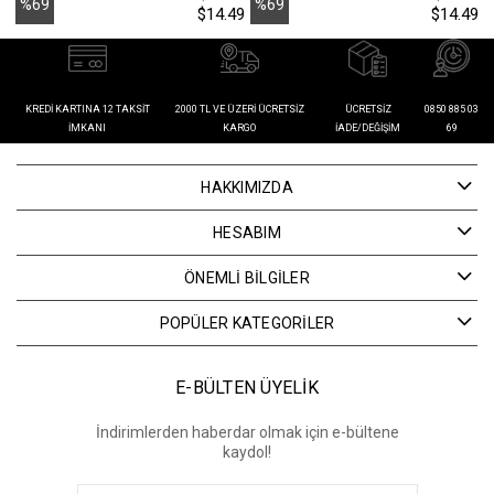
%69
%69
$14.49
$14.49
İndirim
İndirim
İ
KREDI KARTINA 12 TAKSIT
2000 TL VE ÜZERI ÜCRETSIZ
ÜCRETSIZ
0850 885 03
İMKANI
KARGO
İADE/DEĞIŞIM
69
HAKKIMIZDA
HESABIM
ÖNEMLİ BİLGİLER
POPÜLER KATEGORİLER
E-BÜLTEN ÜYELİK
İndirimlerden haberdar olmak için e-bültene
kaydol!