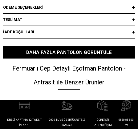
ÖDEME SEÇENEKLERI
TESLİMAT
İADE KOŞULLARI
DAHA FAZLA PANTOLON GÖRÜNTÜLE
Fermuarlı Cep Detaylı Eşofman Pantolon -
Antrasit ile Benzer Ürünler
KREDI KARTINA 12 TAKSIT
2000 TL VE ÜZERI ÜCRETSIZ
ÜCRETSIZ
0850 885 03
İMKANI
KARGO
İADE/DEĞIŞIM
69