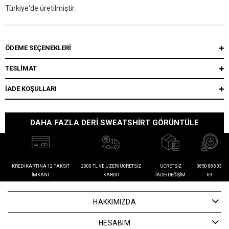
Türkiye'de üretilmiştir.
ÖDEME SEÇENEKLERI
TESLİMAT
İADE KOŞULLARI
DAHA FAZLA DERI SWEATSHIRT GÖRÜNTÜLE
KREDI KARTINA 12 TAKSIT
2000 TL VE ÜZERI ÜCRETSIZ
ÜCRETSIZ
0850 885 03
İMKANI
KARGO
İADE/DEĞIŞIM
69
HAKKIMIZDA
HESABIM