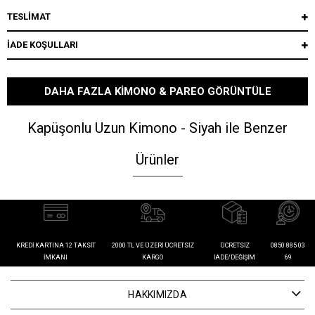
TESLİMAT
İADE KOŞULLARI
DAHA FAZLA KIMONO & PAREO GÖRÜNTÜLE
Kapüşonlu Uzun Kimono - Siyah ile Benzer
Ürünler
KREDI KARTINA 12 TAKSIT
2000 TL VE ÜZERI ÜCRETSIZ
ÜCRETSIZ
0850 885 03
İMKANI
KARGO
İADE/DEĞIŞIM
69
HAKKIMIZDA