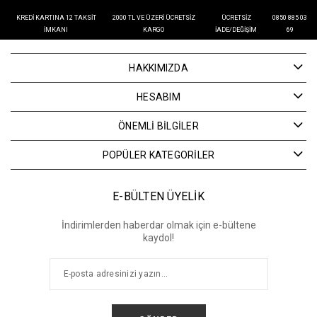
KREDI KARTINA 12 TAKSIT
2000 TL VE ÜZERI ÜCRETSIZ
ÜCRETSIZ
0850 885 03
İMKANI
KARGO
İADE/DEĞIŞIM
69
HAKKIMIZDA
HESABIM
ÖNEMLİ BİLGİLER
POPÜLER KATEGORİLER
E-BÜLTEN ÜYELİK
İndirimlerden haberdar olmak için e-bültene
kaydol!