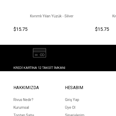
Kıvrımlı Yılan Yüzük - Silver
Kı
$15.75
$15.75
KREDI KARTINA 12 TAKSIT İMKANI
HAKKIMIZDA
HESABIM
Rivus Nedir?
Giriş Yap
Kurumsal
Üye Ol
Toptan Satış
Siparişlerim