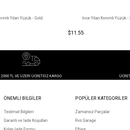
vrımlı Yılan Yüzük - Gold
İnce Yılan Kıvrımlı Yüzük - 
$11.55
2000 TL VE ÜZERI ÜCRETSIZ KARGO
ÜCRET
ÖNEMLİ BİLGİLER
POPÜLER KATEGORİLER
Teslimat Bilgileri
Zamansız Parçalar
Garanti ve İade Koşulları
Rvs Garage
Kolay İade Formu
Elbise