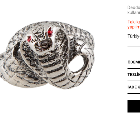
Deodo
kullanı
Takı k
yapıl
Türkiy
ÖDEME
TESLİ
İADE 