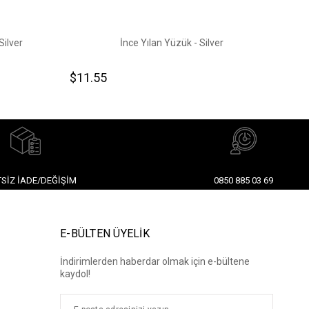
Silver
İnce Yılan Yüzük - Silver
$11.55
$11
SIZ İADE/DEĞIŞIM
0850 885 03 69
E-BÜLTEN ÜYELİK
İndirimlerden haberdar olmak için e-bültene
kaydol!