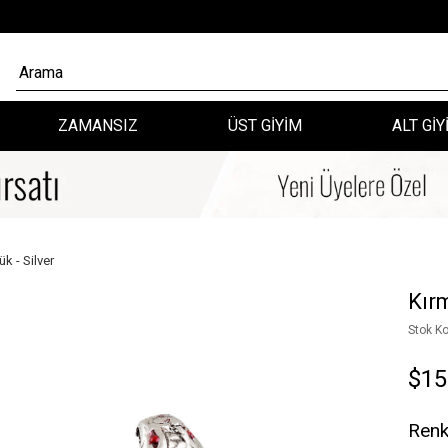
ZAMANSIZ
ÜST GİYİM
ALT GİY
k - Silver
Kırm
Stok K
$15
Renk