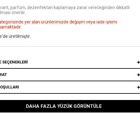
rant, parfüm, dezenfektan kaplamaya zarar vereceğinden dikkatli
lması önerilir.
ategorisinde yer alan ürünlerimizde değişim veya iade işlemi
mamaktadır.
e'de üretilmiştir.
 SEÇENEKLERI
MAT
KOŞULLARI
DAHA FAZLA YÜZÜK GÖRÜNTÜLE