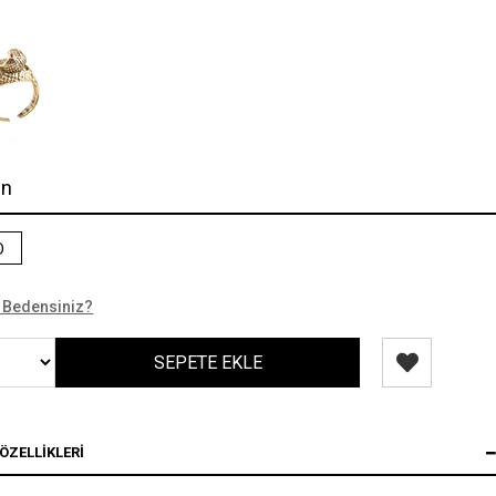
en
D
 Bedensiniz?
ÖZELLIKLERI