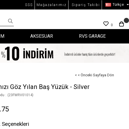
Türkçe
SSS
Mağazalarımız
Sipariş Takibi
0
İM
AKSESUAR
RVS GARAGE
< < Önceki Sayfaya Dön
ızı Göz Yılan Baş Yüzük - Silver
odu
(23FWRV01014)
.75
 Seçenekleri