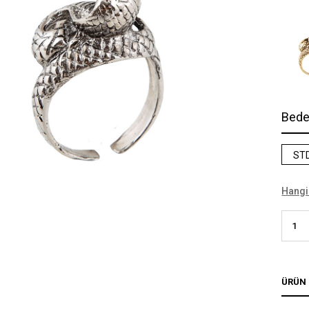
Bed
ST
Hangi
ÜRÜN 