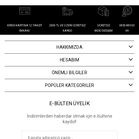
KREDI KARTINA 12 TAKSIT
2000 TL VE ÜZERI ÜCRETSIZ
ÜCRETSIZ
0850 885 03
İMKANI
KARGO
İADE/DEĞIŞIM
69
HAKKIMIZDA
HESABIM
ÖNEMLİ BİLGİLER
POPÜLER KATEGORİLER
E-BÜLTEN ÜYELİK
İndirimlerden haberdar olmak için e-bültene
kaydol!