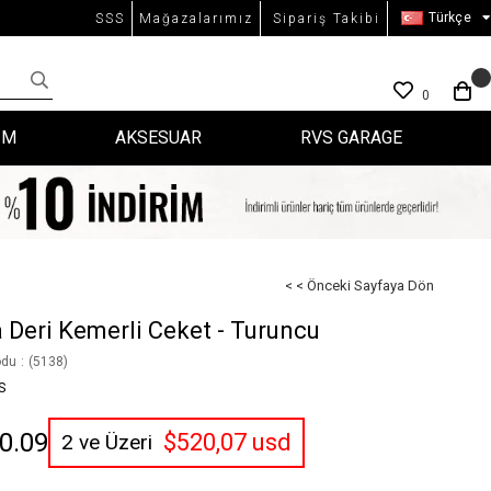
Türkçe
SSS
Mağazalarımız
Sipariş Takibi
0
İM
AKSESUAR
RVS GARAGE
< < Önceki Sayfaya Dön
a Deri Kemerli Ceket - Turuncu
odu
(5138)
S
0.09
$520,07 usd
2 ve Üzeri