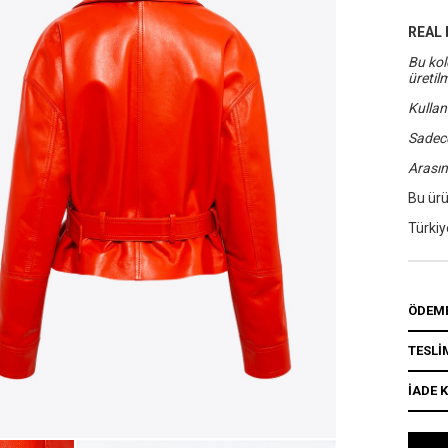
REAL 
Bu kol
üretilm
Kullan
Sadece
Arasın
Bu ürü
Türkiy
ÖDEME
TESLİ
İADE 