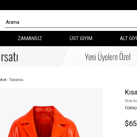
ZAMANSIZ
ÜST GİYİM
ALT GİY
eket - Turuncu
Kıs
Stok K
TORYU
$65