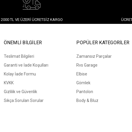
2000 TL VE ÜZERI ÜCRETSIZ KARGO
ÜCRET
ÖNEMLİ BİLGİLER
POPÜLER KATEGORİLER
Teslimat Bilgileri
Zamansız Parçalar
Garanti ve İade Koşulları
Rvs Garage
Kolay İade Formu
Elbise
KVKK
Gömlek
Gizlilik ve Güvenlik
Pantolon
Sıkça Sorulan Sorular
Body & Bluz