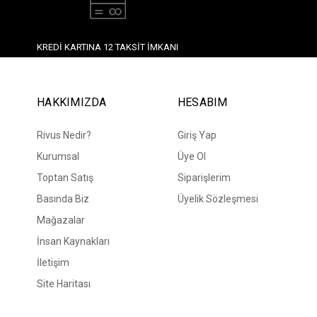
KREDI KARTINA 12 TAKSIT İMKANI
HAKKIMIZDA
HESABIM
Rivus Nedir?
Giriş Yap
Kurumsal
Üye Ol
Toptan Satış
Siparişlerim
Basında Biz
Üyelik Sözleşmesi
Mağazalar
İnsan Kaynakları
İletişim
Site Haritası