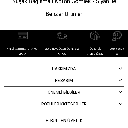
Kuşak Bağlamalı Koton Gömlek - Siyah ile
Benzer Ürünler
KREDI KARTINA 12 TAKSIT
2000 TL VE ÜZERI ÜCRETSIZ
ÜCRETSIZ
0850 885 03
İMKANI
KARGO
İADE/DEĞIŞIM
69
HAKKIMIZDA
HESABIM
ÖNEMLİ BİLGİLER
POPÜLER KATEGORİLER
E-BÜLTEN ÜYELİK