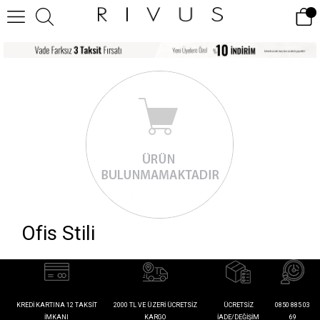
Ofis Stili
KREDI KARTINA 12 TAKSIT
2000 TL VE ÜZERI ÜCRETSIZ
ÜCRETSIZ
0850 885 03
İMKANI
KARGO
İADE/DEĞIŞIM
69