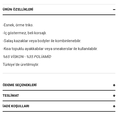
ÜRÜN ÖZELLIKLERI
-Esnek, örme triko.
-İç göstermez, beli korsajlı.
-Salaş kazaklar veya bodyler ile kombinlenebilir.
-Kısa topuklu ayakkabılar veya sneakerslar ile kullanılabilir.
%65 VİSKON - %35 POLİAMİD
Türkiye'de üretilmiştir.
ÖDEME SEÇENEKLERI
TESLİMAT
İADE KOŞULLARI