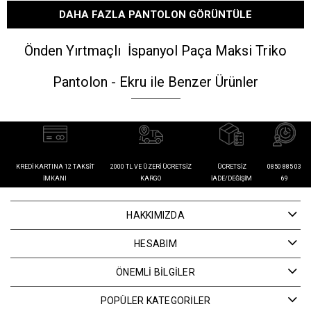
DAHA FAZLA PANTOLON GÖRÜNTÜLE
Önden Yırtmaçlı İspanyol Paça Maksi Triko
Pantolon - Ekru ile Benzer Ürünler
KREDI KARTINA 12 TAKSIT
2000 TL VE ÜZERI ÜCRETSIZ
ÜCRETSIZ
0850 885 03
İMKANI
KARGO
İADE/DEĞIŞIM
69
HAKKIMIZDA
HESABIM
ÖNEMLİ BİLGİLER
POPÜLER KATEGORİLER