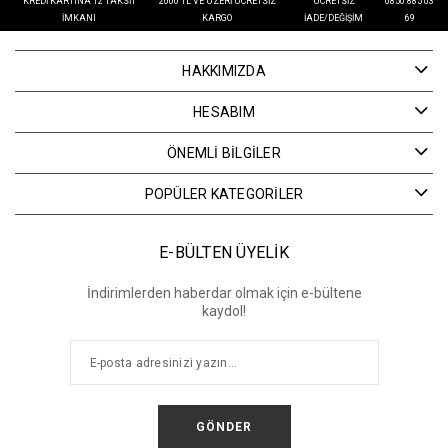
KREDI KARTINA 12 TAKSIT
2000 TL VE ÜZERI ÜCRETSIZ
ÜCRETSIZ
0850 885 03
İMKANI
KARGO
İADE/DEĞIŞIM
69
HAKKIMIZDA
HESABIM
ÖNEMLİ BİLGİLER
POPÜLER KATEGORİLER
E-BÜLTEN ÜYELİK
İndirimlerden haberdar olmak için e-bültene
kaydol!
GÖNDER