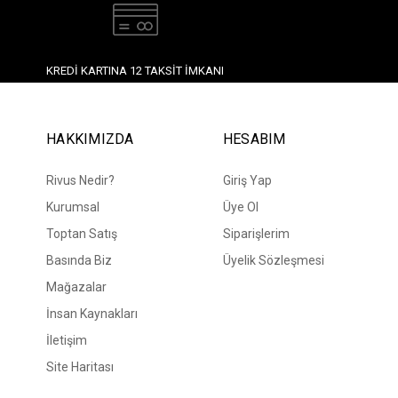
KREDI KARTINA 12 TAKSIT İMKANI
HAKKIMIZDA
HESABIM
Rivus Nedir?
Giriş Yap
Kurumsal
Üye Ol
Toptan Satış
Siparişlerim
Basında Biz
Üyelik Sözleşmesi
Mağazalar
İnsan Kaynakları
İletişim
Site Haritası