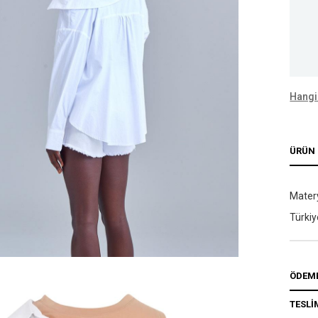
Hangi
ÜRÜN 
Matery
Türkiy
ÖDEME
TESLİ