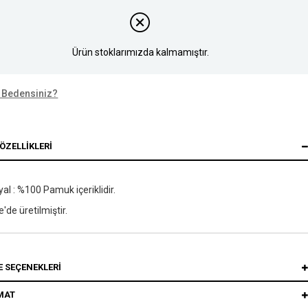
Ürün stoklarımızda kalmamıştır.
 Bedensiniz?
ÖZELLIKLERI
al : %100 Pamuk içeriklidir.
e'de üretilmiştir.
 SEÇENEKLERI
MAT