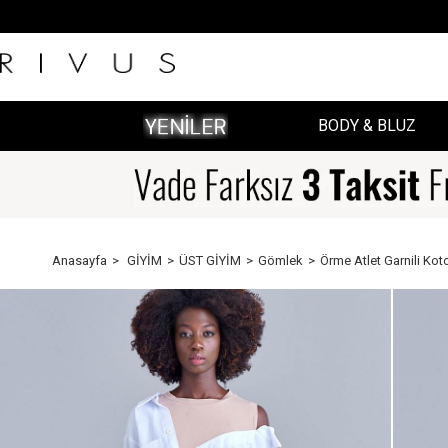
BODY & BLUZ
Anasayfa
GİYİM
ÜST GİYİM
Gömlek
Örme Atlet Garnili Kot