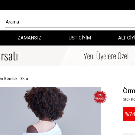
ZAMANSIZ
ÜST GİYİM
ALT GİY
on Gömlek - Ekru
Örm
Stok K
74