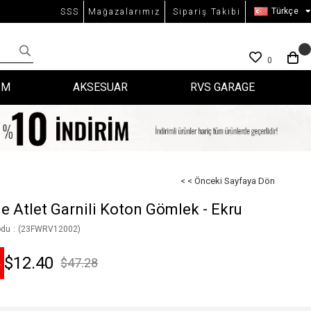
Türkçe
SSS
Mağazalarımız
Sipariş Takibi
0
İM
AKSESUAR
RVS GARAGE
< < Önceki Sayfaya Dön
e Atlet Garnili Koton Gömlek - Ekru
odu
(23FWRV12002)
$12.40
$47.28