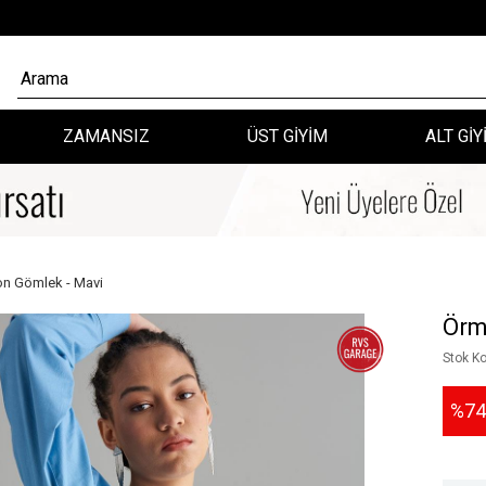
ZAMANSIZ
ÜST GİYİM
ALT GİY
ton Gömlek - Mavi
Örm
Stok K
74