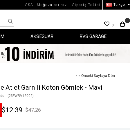
Türkçe
SSS
Mağazalarımız
Sipariş Takibi
0
İM
AKSESUAR
RVS GARAGE
< < Önceki Sayfaya Dön
e Atlet Garnili Koton Gömlek - Mavi
odu
(23FWRV12002)
$12.39
$47.26