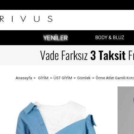
BODY & BLUZ
Anasayfa
GİYİM
ÜST GİYİM
Gömlek
Örme Atlet Garnili Ko