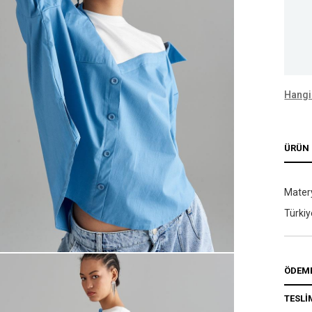
Hangi
ÜRÜN 
Matery
Türkiy
ÖDEME
TESLİ