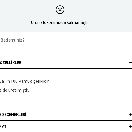
Ürün stoklarımızda kalmamıştır.
 Bedensiniz?
ÖZELLIKLERI
al : %100 Pamuk içeriklidir.
e'de üretilmiştir.
 SEÇENEKLERI
MAT