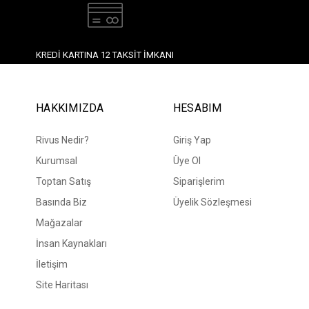
KREDI KARTINA 12 TAKSIT İMKANI
HAKKIMIZDA
HESABIM
Rivus Nedir?
Giriş Yap
Kurumsal
Üye Ol
Toptan Satış
Siparişlerim
Basında Biz
Üyelik Sözleşmesi
Mağazalar
İnsan Kaynakları
İletişim
Site Haritası