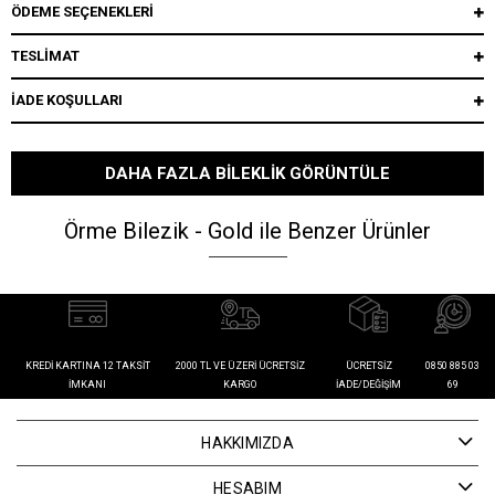
ÖDEME SEÇENEKLERI
TESLİMAT
İADE KOŞULLARI
DAHA FAZLA BILEKLIK GÖRÜNTÜLE
Örme Bilezik - Gold ile Benzer Ürünler
KREDI KARTINA 12 TAKSIT
2000 TL VE ÜZERI ÜCRETSIZ
ÜCRETSIZ
0850 885 03
İMKANI
KARGO
İADE/DEĞIŞIM
69
HAKKIMIZDA
HESABIM