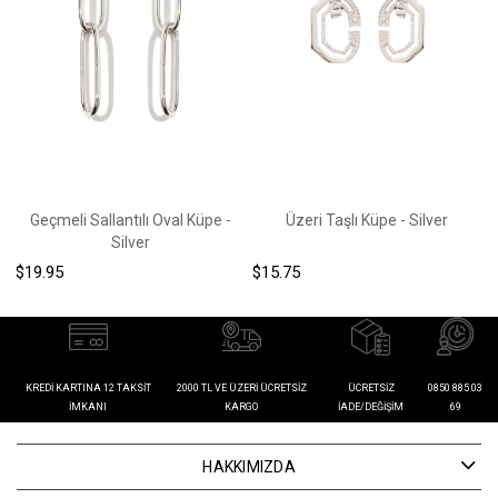
Geçmeli Sallantılı Oval Küpe -
Üzeri Taşlı Küpe - Silver
Silver
$19.95
$15.75
$
KREDI KARTINA 12 TAKSIT
2000 TL VE ÜZERI ÜCRETSIZ
ÜCRETSIZ
0850 885 03
İMKANI
KARGO
İADE/DEĞIŞIM
69
HAKKIMIZDA