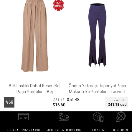
Beli Lastikli Rahat Kesim Bol
Önden Yırtmaçlı İspanyol Paça
Paça Pantolon - Bej
Maksi Triko Pantolon - Lacivert
$51.48
$
$51.48
2 ve Üzeri
%68
$16.60
$41,18 usd
İndirim
KREDI KARTINA 12 TAKSIT
2000 TL VE ÜZERI ÜCRETSIZ
ÜCRETSIZ
0850 885 03