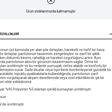
Ürün stoklarımızda kalmamıştır.
ÖZELLIKLERI
onun üst kısmında yer alan pile detayları, hareketli ve hafif bir hava
 Bu detaylar, pantolonun tasarımını zenginleştirir ve zarif bir şıklık
ken dökümlü kesimi, rahatlığı ve hareket özgürlüğünü artırır. Aynı
da pantolonun akıcı bir görünüm kazanmasını sağlar. Örme bir
an üretilmiştir ve bu nedenle yumuşak, nefes alabilir ve konforlu bir
deneyimi sunar. Sade bluzlar veya tişörtlerle kombinleyerek gündelik bir
aratabilir, topuklu ayakkabılarla kullanıldığında, pantolonun zarif
mını vurgulayarak akşam davetlerinde veya özel etkinliklerde şık bir
m elde edebilirsiniz.
al: %95 Polyester %5 elastan içerikli kumaştan üretilmiştir.
nsuz
e'de üretilmiştir.