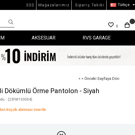
Türkçe
SSS
Mağazalarımız
Sipariş Takibi
0
İM
AKSESUAR
RVS GARAGE
< < Önceki Sayfaya Dön
eli Dökümlü Örme Pantolon - Siyah
odu
(23FW103004)
den küçük alınması önerilir.