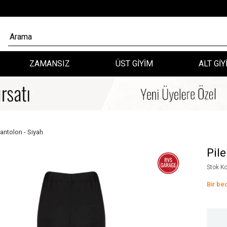
ZAMANSIZ
ÜST GİYİM
ALT GİY
antolon - Siyah
Pil
Stok K
Bir be