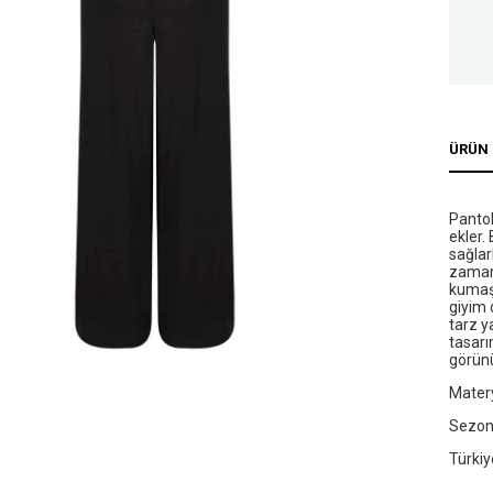
ÜRÜN 
Pantol
ekler.
sağlar
zaman
kumaşt
giyim 
tarz y
tasarı
görünü
Matery
Sezo
Türkiy