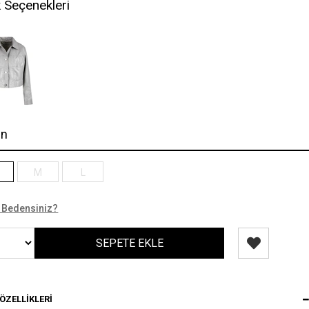
 Seçenekleri
en
M
L
 Bedensiniz?
ÖZELLIKLERI