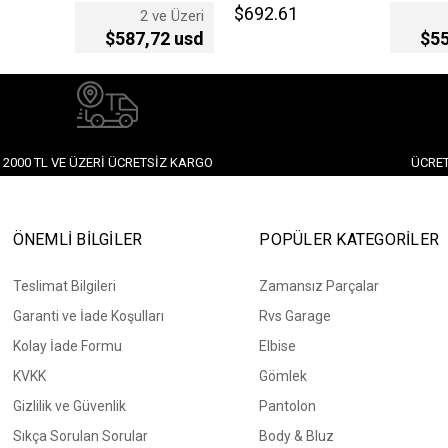
$692.61
2 ve Üzeri
$587,72 usd
$55
2000 TL VE ÜZERI ÜCRETSIZ KARGO
ÜCRET
ÖNEMLİ BİLGİLER
POPÜLER KATEGORİLER
Teslimat Bilgileri
Zamansız Parçalar
Garanti ve İade Koşulları
Rvs Garage
Kolay İade Formu
Elbise
KVKK
Gömlek
Gizlilik ve Güvenlik
Pantolon
Sıkça Sorulan Sorular
Body & Bluz