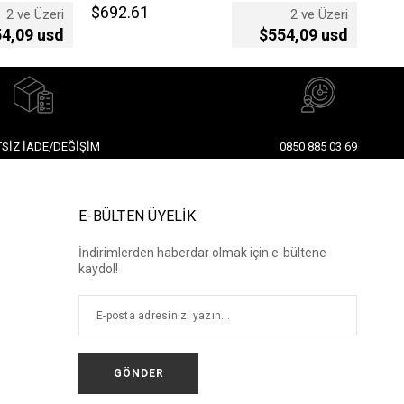
$692.61
$60
2 ve Üzeri
2 ve Üzeri
4,09 usd
$554,09 usd
SIZ İADE/DEĞIŞIM
0850 885 03 69
E-BÜLTEN ÜYELİK
İndirimlerden haberdar olmak için e-bültene
kaydol!
GÖNDER