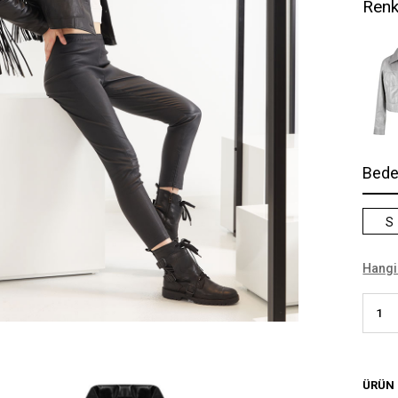
Renk
Bed
S
Hangi
ÜRÜN 