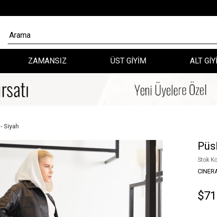
ZAMANSIZ
ÜST GİYİM
ALT GİY
- Siyah
Püsk
Stok K
CINER
$71