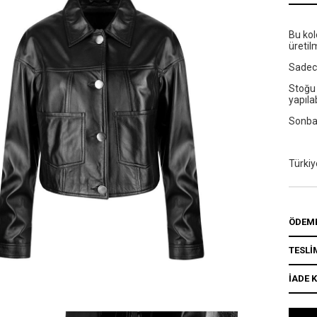
Bu kol
üretil
Sadece
Stoğu 
yapıla
Sonba
Türkiy
ÖDEME
TESLİ
İADE 