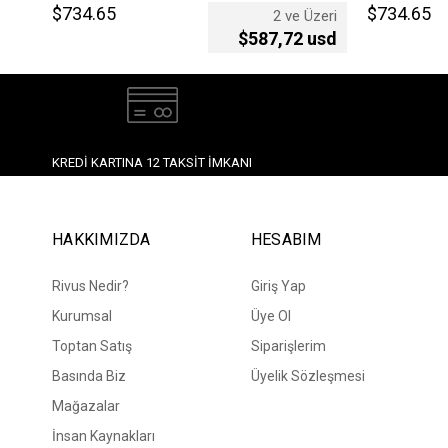
$734.65
$734.65
2 ve Üzeri
$587,72 usd
KREDI KARTINA 12 TAKSIT İMKANI
HAKKIMIZDA
HESABIM
Rivus Nedir?
Giriş Yap
Kurumsal
Üye Ol
Toptan Satış
Siparişlerim
Basında Biz
Üyelik Sözleşmesi
Mağazalar
İnsan Kaynakları