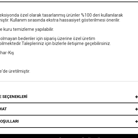
eksiyonda özel olarak tasarlanmış ürünler %100 deri kullanılarak
miştir. Kullanım sırasında ekstra hassasiyet gösterilmesi önerilir.
 kuru temizleme yapılabilir.
olmayan bedenler için sipariş üzerine özel üretim
bilmektedir.Talepleriniz için bizlerle iletişime geçebilirsiniz.
har-Kış
e'de üretilmiştir.
 SEÇENEKLERI
MAT
KOŞULLARI