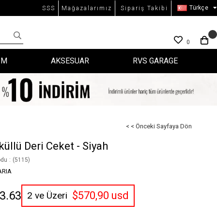
Türkçe
SSS
Mağazalarımız
Sipariş Takibi
0
İM
AKSESUAR
RVS GARAGE
< < Önceki Sayfaya Dön
üllü Deri Ceket - Siyah
odu
(5115)
ARIA
3.63
$570,90 usd
2 ve Üzeri